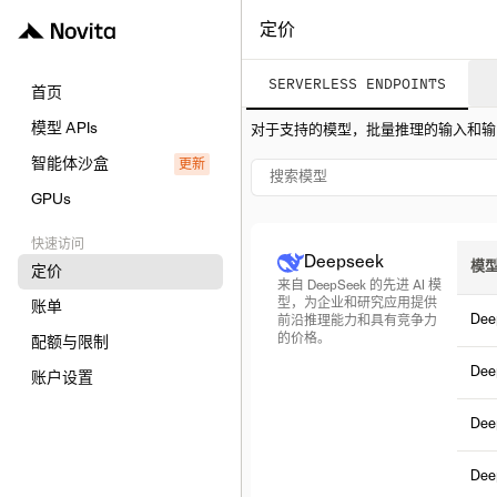
定价
SERVERLESS ENDPOINTS
首页
模型 APIs
对于支持的模型，批量推理的输入和输出 t
智能体沙盒
更新
GPUs
快速访问
Deepseek
模
定价
来自 DeepSeek 的先进 AI 模
型，为企业和研究应用提供
账单
Dee
前沿推理能力和具有竞争力
的价格。
配额与限制
Dee
账户设置
Dee
Dee