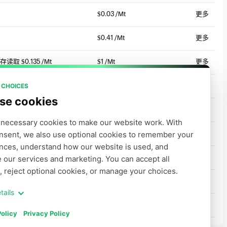
$0.03 /Mt
更多
$0.41 /Mt
更多
缓存读取
$0.135 /Mt
$1 /Mt
更多
 CHOICES
缓存读取
$0.135 /Mt
$1 /Mt
更多
se cookies
缓存读取
$0.135 /Mt
$1.12 /Mt
更多
necessary cookies to make our website work. With 
nsent, we also use optional cookies to remember your 
缓存读取
$0.35 /Mt
$2.5 /Mt
更多
nces, understand how our website is used, and 
 our services and marketing. You can accept all 
$0.8 /Mt
更多
, reject optional cookies, or manage your choices.
$1.3 /Mt
更多
tails
$2.5 /Mt
更多
olicy
Privacy Policy