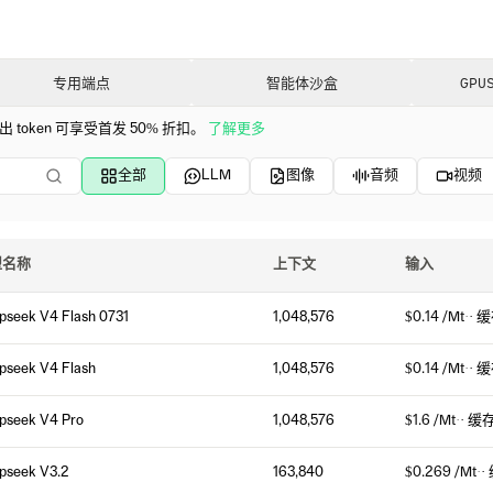
专用端点
智能体沙盒
GPU
oken 可享受首发 50% 折扣。
了解更多
全部
LLM
图像
音频
视频
型名称
上下文
输入
pseek V4 Flash 0731
1,048,576
$0.14 /Mt
·
· 
pseek V4 Flash
1,048,576
$0.14 /Mt
·
· 
pseek V4 Pro
1,048,576
$1.6 /Mt
·
· 缓
pseek V3.2
163,840
$0.269 /Mt
·
·