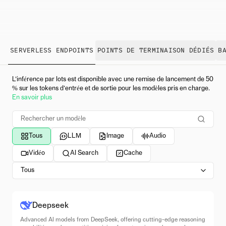
SERVERLESS ENDPOINTS
POINTS DE TERMINAISON DÉDIÉS
B
L’inférence par lots est disponible avec une remise de lancement de 50
% sur les tokens d’entrée et de sortie pour les modèles pris en charge.
En savoir plus
Tous
LLM
Image
Audio
Vidéo
AI Search
Cache
Tous
Deepseek
Advanced AI models from DeepSeek, offering cutting-edge reasoning