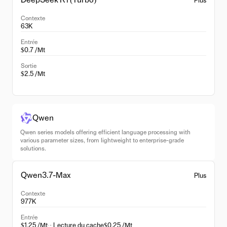
DeepSeek R1 (Turbo)
Plus
Contexte
63K
Entrée
$0.7 /Mt
Sortie
$2.5 /Mt
Qwen
Qwen series models offering efficient language processing with
various parameter sizes, from lightweight to enterprise-grade
solutions.
Qwen3.7-Max
Plus
Contexte
977K
Entrée
$1.25 /Mt
·
· Lecture du cache
$0.25 /Mt