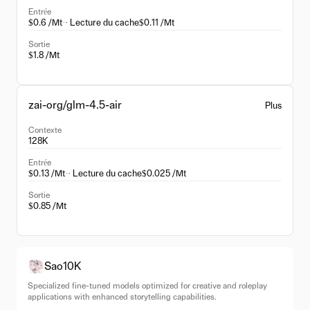
Entrée
$0.6 /Mt
·
· Lecture du cache
$0.11 /Mt
Sortie
$1.8 /Mt
zai-org/glm-4.5-air
Plus
Contexte
128K
Entrée
$0.13 /Mt
·
· Lecture du cache
$0.025 /Mt
Sortie
$0.85 /Mt
Sao10K
Specialized fine-tuned models optimized for creative and roleplay
applications with enhanced storytelling capabilities.