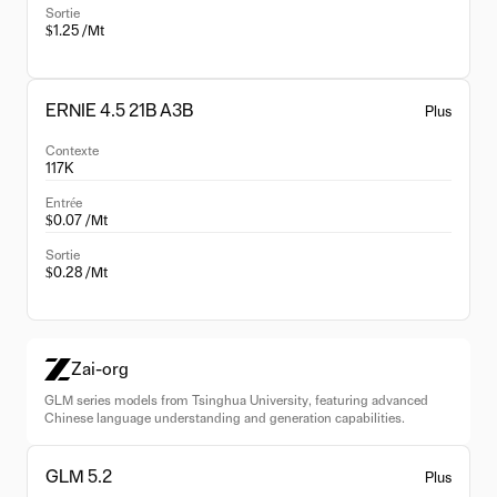
Sortie
$1.25 /Mt
ERNIE 4.5 21B A3B
Plus
Contexte
117K
Entrée
$0.07 /Mt
Sortie
$0.28 /Mt
Zai-org
GLM series models from Tsinghua University, featuring advanced
Chinese language understanding and generation capabilities.
GLM 5.2
Plus