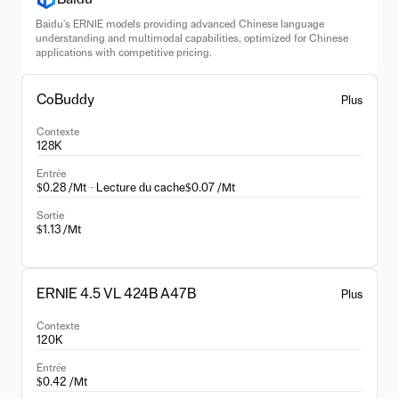
Baidu's ERNIE models providing advanced Chinese language
understanding and multimodal capabilities, optimized for Chinese
applications with competitive pricing.
CoBuddy
Plus
Contexte
128K
Entrée
$0.28 /Mt
·
· Lecture du cache
$0.07 /Mt
Sortie
$1.13 /Mt
ERNIE 4.5 VL 424B A47B
Plus
Contexte
120K
Entrée
$0.42 /Mt