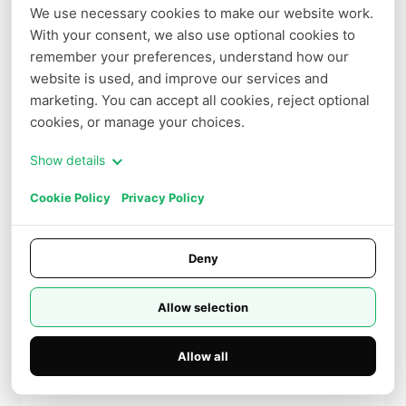
Contexte
We use necessary cookies to make our website work. 
256K
With your consent, we also use optional cookies to 
Entrée
remember your preferences, understand how our 
$0.1 /Mt
·
· Lecture du cache
$0.02 /Mt
website is used, and improve our services and 
Sortie
marketing. You can accept all cookies, reject optional 
$0.3 /Mt
cookies, or manage your choices.
Show details
Ling-2.6-1T
Plus
Cookie Policy
Privacy Policy
Contexte
256K
Entrée
Deny
$0.3 /Mt
·
· Lecture du cache
$0.06 /Mt
Sortie
$2.5 /Mt
Allow selection
Allow all
MoonshotAI