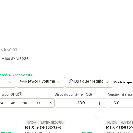
b-it:v0.03
H100 SXM 80GB
m até 50% de desconto
Network Volume
Qualquer região
Mostrar ape
ma por GPU
Disco do contêiner (GB)
Versão mínima
13.0
24
48
80
100
125
NVIDIA
NUVEM SEGURA
NVIDIA
NUVEM 
RTX 5090 32GB
RTX 4090 