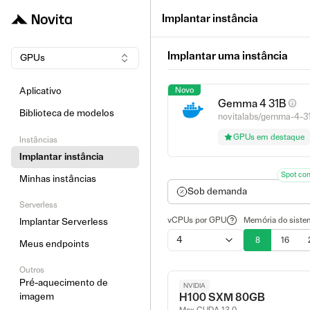
Implantar instância
Implantar uma instância
GPUs
Novo
Aplicativo
Gemma 4 31B
Biblioteca de modelos
novitalabs/gemma-4-31
GPUs em destaque
Instâncias
Implantar instância
Spot co
Minhas instâncias
Sob demanda
Serverless
vCPUs por GPU
Memória do siste
Implantar Serverless
4
8
16
Meus endpoints
Outros
Pré-aquecimento de
NVIDIA
imagem
H100 SXM 80GB