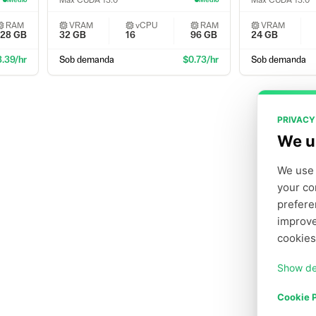
Max CUDA 13.0
Max CUDA 13.0
Médio
Médio
RAM
VRAM
vCPU
RAM
VRAM
128
GB
32 GB
16
96
GB
24 GB
.39/hr
Sob demanda
$0.73/hr
Sob demanda
PRIVACY
We u
We use 
your co
prefere
improve
cookies
Show de
Cookie P