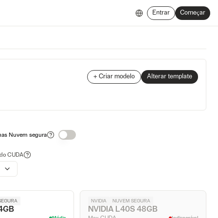
Entrar
Começar
+ Criar modelo
Alterar template
nas Nuvem segura
 do CUDA
SEGURA
NVIDIA
NUVEM SEGURA
24GB
NVIDIA L40S 48GB