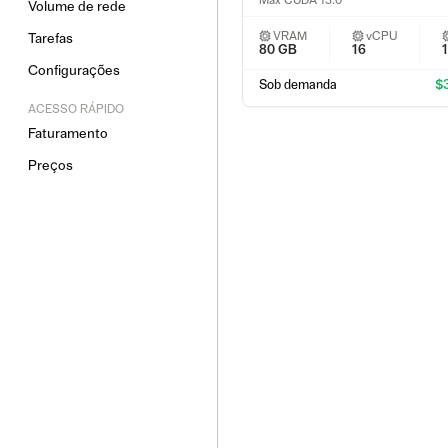
Max CUDA 13.0
Volume de rede
VRAM
vCPU
Tarefas
80 GB
16
Configurações
Sob demanda
$3
ACESSO RÁPIDO
Faturamento
Preços