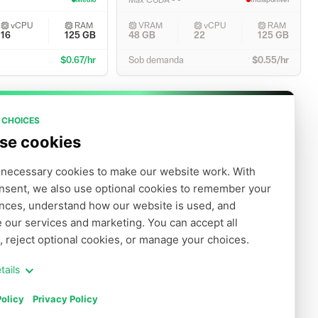
Max CUDA - -
Médio
Indisponível
vCPU
RAM
VRAM
vCPU
RAM
16
125
GB
48 GB
22
125
GB
$0.67/hr
Sob demanda
$0.55/hr
 CHOICES
se cookies
necessary cookies to make our website work. With 
nsent, we also use optional cookies to remember your 
nces, understand how our website is used, and 
 our services and marketing. You can accept all 
, reject optional cookies, or manage your choices.
tails
olicy
Privacy Policy