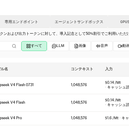
専用エンドポイント
エージェントサンドボックス
GPU
クンおよび出力トークンに対して、導入記念として50%割引でご利用いただ
すべて
LLM
画像
音声
動
デル名
コンテキスト
入力
$0.14 /Mt
·
pseek V4 Flash 0731
1,048,576
· キャッシュ
$0.14 /Mt
·
pseek V4 Flash
1,048,576
· キャッシュ
pseek V4 Pro
1,048,576
$1.6 /Mt
·
· 