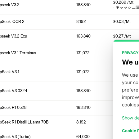
$0.269 /Mt
·
pseek V3.2
163,840
· キャッシュ
pSeek-OCR 2
8,192
$0.03 /Mt
pseek V3.2 Exp
163,840
$0.27 /Mt
$0.27 /Mt
·
PRIVACY
pseek V3.1 Terminus
131,072
· キャッシュ
We u
$0.27 /Mt
·
pSeek V3.1
131,072
We use 
· キャッシュ
your co
$0.27 /Mt
·
prefere
pSeek V3 0324
163,840
· キャッシュ
improve
cookies
pSeek R1 0528
163,840
$0.7 /Mt
·
· 
Show de
pSeek R1 Distill LLama 70B
8,192
$0.8 /Mt
Cookie P
pSeek V3 (Turbo)
64,000
$0.4 /Mt