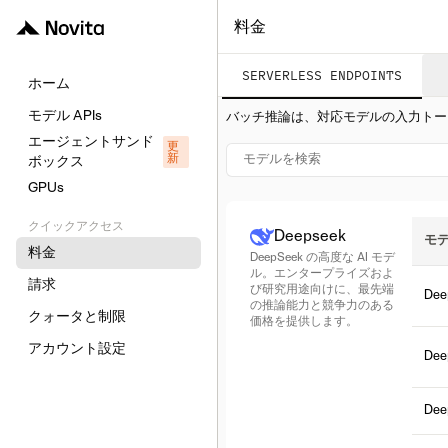
料金
SERVERLESS ENDPOINTS
ホーム
モデル APIs
バッチ推論は、対応モデルの入力トー
エージェントサンド
更
新
ボックス
GPUs
クイックアクセス
Deepseek
モ
料金
DeepSeek の高度な AI モデ
ル。エンタープライズおよ
請求
び研究用途向けに、最先端
Dee
の推論能力と競争力のある
クォータと制限
価格を提供します。
アカウント設定
Dee
Dee