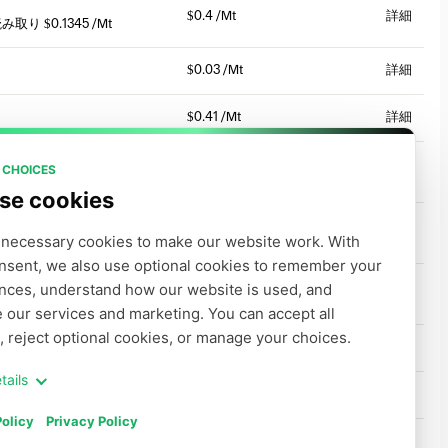
$0.4 /Mt
詳細
読み取り
$0.1345 /Mt
$0.03 /Mt
詳細
$0.41 /Mt
詳細
 CHOICES
$1 /Mt
詳細
読み取り
$0.135 /Mt
se cookies
$1 /Mt
詳細
necessary cookies to make our website work. With 
読み取り
$0.135 /Mt
nsent, we also use optional cookies to remember your 
nces, understand how our website is used, and 
$1.12 /Mt
詳細
読み取り
$0.135 /Mt
 our services and marketing. You can accept all 
, reject optional cookies, or manage your choices.
キャッシュ読み取り
$0.35 /Mt
$2.5 /Mt
詳細
tails
$0.8 /Mt
詳細
olicy
Privacy Policy
$1.3 /Mt
詳細