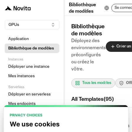
Bibliothèque
Se connec
de modèles
GPUs
Bibliothèque
de modèles
Application
Déployez des
Créer un
environnements
Bibliothèque de modèles
préconfigurés
Instances
ou créez le
Déployer une instance
vôtre.
Mes instances
Tous les modèles
Off
Serverless
Déployer en serverless
All Templates(95)
Mes endpoints
Autre
PRIVACY CHOICES
Gemma 4 31B
Préchargement d’image
We use cookies
novitalabs/gemma-4-31b-it:v0.03
Volume réseau
Officiel