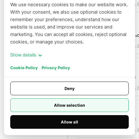
We use necessary cookies to make our website work. 
Date de mise à jour :
03 Apr 2026, 
Jobs
With your consent, we also use optional cookies to 
remember your preferences, understand how our 
Paramètres
website is used, and improve our services and 
Gemma 4 26B A4B
ACCÈS RAPIDE
marketing. You can accept all cookies, reject optional 
novitalabs/gemma-4-26b-a4b-it:v0
Facturation
cookies, or manage your choices.
Officiel
Date de mise à jour :
03 Apr 2026, 0
Tarifs
Show details
Cookie Policy
Privacy Policy
Gemma 4 E4B
novitalabs/gemma-4-e4b-it:v0.01
Officiel
Deny
Date de mise à jour :
03 Apr 2026, 
Allow selection
Gemma 4 E2B
novitalabs/gemma-4-e2b-it:v0.01
Allow all
Officiel
Docs
Date de mise à jour :
03 Apr 2026, 