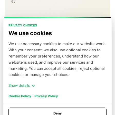
03
GPU Instanceでデプロイ
PRIVACY CHOICES
コストを最大50%削減
We use cookies
We use necessary cookies to make our website work. 
View Product
With your consent, we also use optional cookies to 
remember your preferences, understand how our 
website is used, and improve our services and 
marketing. You can accept all cookies, reject optional 
04
cookies, or manage your choices.
Agent Sandboxを起動
Show details
セキュアでスケーラブルなAI Agentsのため
Cookie Policy
Privacy Policy
のランタイムインフラ
Deny
View Product