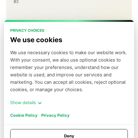
03
Mit GPU-Instanz bereitstellen
PRIVACY CHOICES
Kosten um bis zu 50 % senken
We use cookies
We use necessary cookies to make our website work. 
View Product
With your consent, we also use optional cookies to 
remember your preferences, understand how our 
website is used, and improve our services and 
marketing. You can accept all cookies, reject optional 
04
cookies, or manage your choices.
Agent Sandbox starten
Show details
Die Laufzeitinfrastruktur für sichere und
Cookie Policy
Privacy Policy
skalierbare KI-Agenten
Deny
View Product